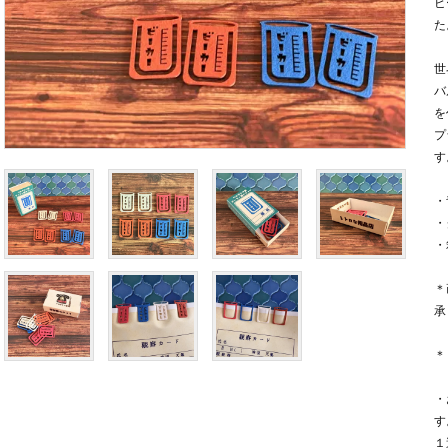
ビ
た
世
バ
を
プ
す
・
・
・
＊
承
＊
・
す
１