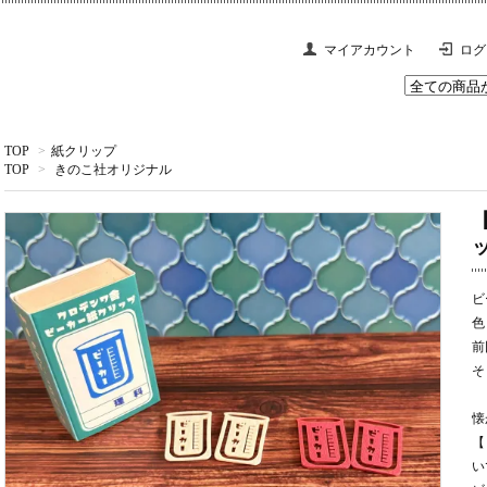
マイアカウント
ログ
TOP
>
紙クリップ
TOP
>
きのこ社オリジナル
ビ
色
前
そ
懐
【
い