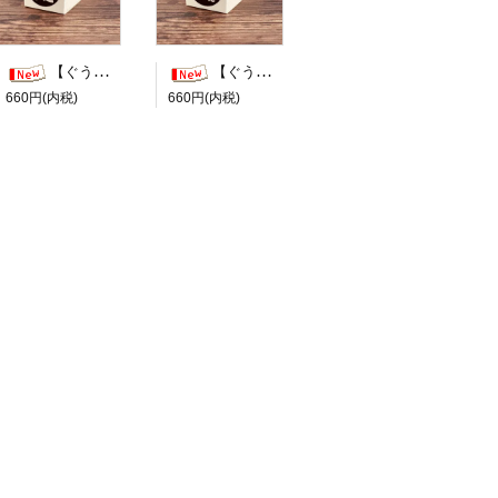
【ぐう印舎】ぐうたらはんこ【善処します】
【ぐう印舎】ぐうたらはんこ【知らんけど】
660円(内税)
660円(内税)