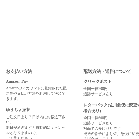
お支払い方法
配送方法・送料について
Amazon Pay
クリックポスト
Amazonのアカウントに登録された配
全国一律200円
送先や支払い方法を利用して決済で
追跡サービスあり
きます。
レターパック(佐川急便に変更
ゆうちょ振替
場合あり)
ご注文日より７日以内にお振込下さ
全国一律600円
い。
追跡サービスあり
期日が過ぎますと自動的にキャンセ
対面での受け取りです
ルとなりますので、
発送の都合により佐川急便に変
ご了承ください。
る場合があります