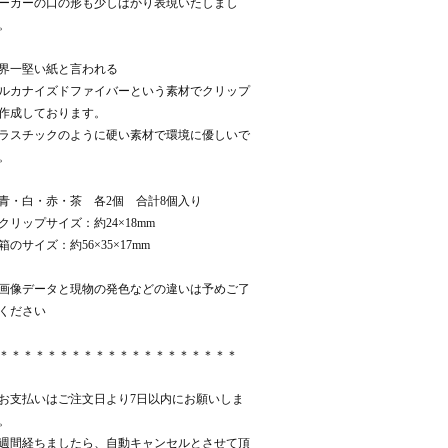
ーカーの口の形も少しばかり表現いたしまし
。
界一堅い紙と言われる
ルカナイズドファイバーという素材でクリップ
作成しております。
ラスチックのように硬い素材で環境に優しいで
。
青・白・赤・茶 各2個 合計8個入り
クリップサイズ：約24×18mm
箱のサイズ：約56×35×17mm
画像データと現物の発色などの違いは予めご了
ください
＊＊＊＊＊＊＊＊＊＊＊＊＊＊＊＊＊＊＊＊
お支払いはご注文日より7日以内にお願いしま
。
週間経ちましたら、自動キャンセルとさせて頂