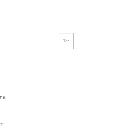
Top
する
更す