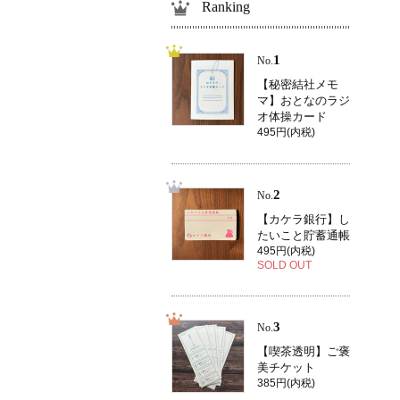
Ranking
1
No.
【秘密結社メモ
マ】おとなのラジ
オ体操カード
495円(内税)
2
No.
【カケラ銀行】し
たいこと貯蓄通帳
495円(内税)
SOLD OUT
3
No.
【喫茶透明】ご褒
美チケット
385円(内税)