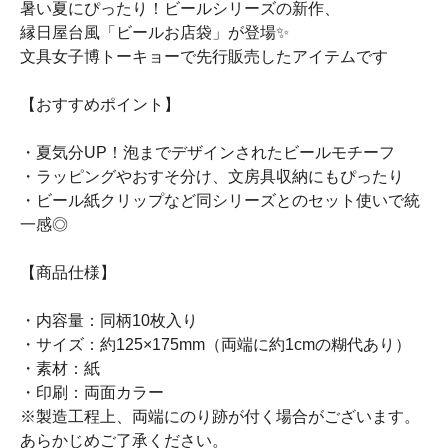
暑い夏にぴったり！ビールシリーズの新作、
縁日屋台風「ビールお店袋」が登場✨
文具女子博トーキョーで先行販売したアイテムです
【おすすめポイント】
・夏気分UP！泡までデザインされたビールモチーフ
・ラッピングやおすそ分け、文房具収納にもぴったり
・ビール紙クリップなど同シリーズとのセット使いで統
一感◎
【商品仕様】
・内容量：同柄10枚入り
・サイズ：約125×175mm（両端に約1cmの糊代あり）
・素材：紙
・印刷：両面カラー
※製造工程上、両端にのり跡が付く場合がございます。
あらかじめご了承ください。