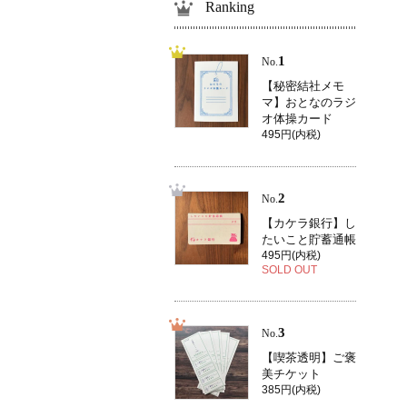
Ranking
1
No.
【秘密結社メモ
マ】おとなのラジ
オ体操カード
495円(内税)
2
No.
【カケラ銀行】し
たいこと貯蓄通帳
495円(内税)
SOLD OUT
3
No.
【喫茶透明】ご褒
美チケット
385円(内税)