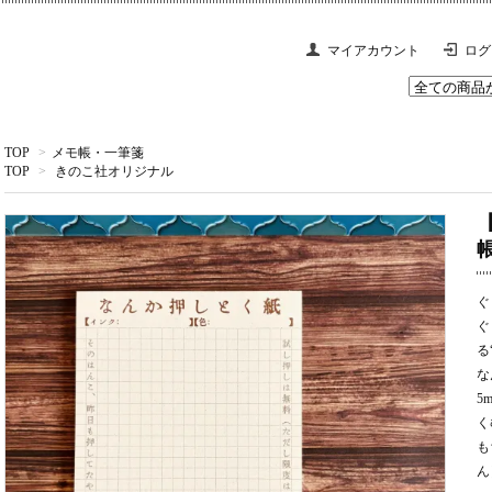
マイアカウント
ログ
TOP
>
メモ帳・一筆箋
TOP
>
きのこ社オリジナル
ぐ
ぐ
る
な
5
く
も
ん