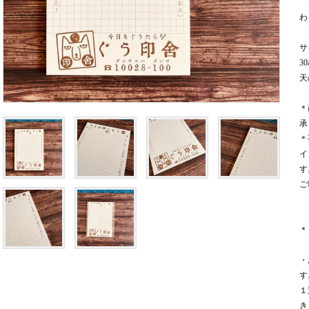
わ
サ
3
天
＊
承
＊
イ
す
ご
＊
・
す
１
き