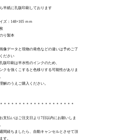
ら半紙に孔版印刷しております
イズ：148×105 ｍｍ
0枚
のり製本
画像データと現物の発色などの違いは予めご了
ください
孔版印刷は半水性のインクのため、
ンクを強くこすると色移りする可能性がありま
。
理解のうえご購入ください。
＊＊＊＊＊＊＊＊＊＊＊＊＊＊＊＊＊＊＊＊
お支払いはご注文日より7日以内にお願いしま
。
週間経ちましたら、自動キャンセルとさせて頂
ます。