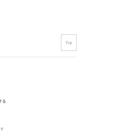
Top
する
更す