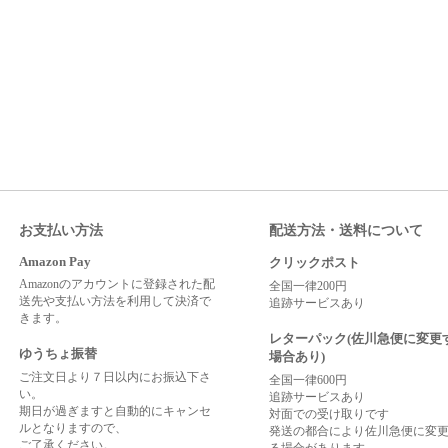
お支払い方法
配送方法・送料について
Amazon Pay
クリックポスト
Amazonのアカウントに登録された配
全国一律200円
送先や支払い方法を利用して決済で
追跡サービスあり
きます。
レターパック(佐川急便に変更
ゆうちょ振替
場合あり)
ご注文日より７日以内にお振込下さ
全国一律600円
い。
追跡サービスあり
期日が過ぎますと自動的にキャンセ
対面での受け取りです
ルとなりますので、
発送の都合により佐川急便に変
ご了承ください。
る場合があります