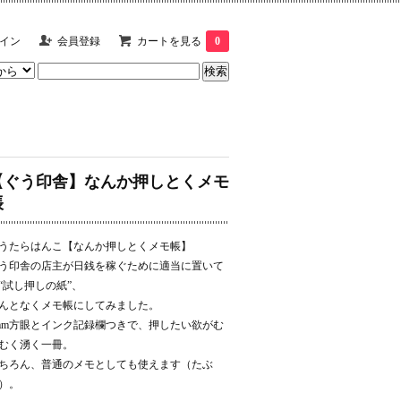
イン
会員登録
カートを見る
0
【ぐう印舎】なんか押しとくメモ
帳
うたらはんこ【なんか押しとくメモ帳】
う印舎の店主が日銭を稼ぐために適当に置いて
“試し押しの紙”、
んとなくメモ帳にしてみました。
mm方眼とインク記録欄つきで、押したい欲がむ
むく湧く一冊。
ちろん、普通のメモとしても使えます（たぶ
）。